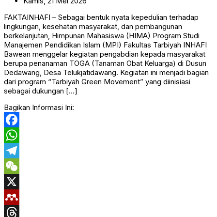
Kamis,
21
Mei
2026
FAKTAINHAFI – Sebagai bentuk nyata kepedulian terhadap
lingkungan, kesehatan masyarakat, dan pembangunan
berkelanjutan, Himpunan Mahasiswa (HIMA) Program Studi
Manajemen Pendidikan Islam (MPI) Fakultas Tarbiyah INHAFI
Bawean menggelar kegiatan pengabdian kepada masyarakat
berupa penanaman TOGA (Tanaman Obat Keluarga) di Dusun
Dedawang, Desa Telukjatidawang. Kegiatan ini menjadi bagian
dari program “Tarbiyah Green Movement” yang diinisiasi
sebagai dukungan […]
Bagikan Informasi Ini:
Facebook
WhatsApp
Telegram
WeChat
X
Mendeley