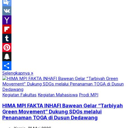
Print
Google
Translate
VK
Yahoo
Mail
Flipboard
Tumblr
Pinterest
Snapchat
Selengkapnya »
Share
Kegiatan Fakultas
Kegiatan Mahasiswa
Prodi MPI
HIMA MPI FAKTA INHAFI Bawean Gelar “Tarbiyah
Green Movement” Dukung SDGs melalui
Penanaman TOGA di Dusun Dedawang