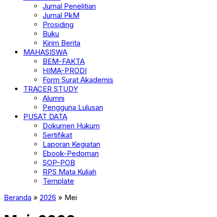
Jurnal Penelitian
Jurnal PkM
Prosiding
Buku
Kirim Berita
MAHASISWA
BEM-FAKTA
HIMA-PRODI
Form Surat Akademis
TRACER STUDY
Alumni
Pengguna Lulusan
PUSAT DATA
Dokumen Hukum
Sertifikat
Laporan Kegiatan
Ebook-Pedoman
SOP-POB
RPS Mata Kuliah
Template
Beranda
»
2026
»
Mei