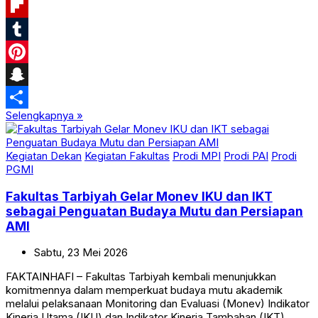
Yahoo
Mail
Flipboard
Tumblr
Pinterest
Snapchat
Selengkapnya »
Share
Kegiatan Dekan
Kegiatan Fakultas
Prodi MPI
Prodi PAI
Prodi
PGMI
Fakultas Tarbiyah Gelar Monev IKU dan IKT
sebagai Penguatan Budaya Mutu dan Persiapan
AMI
Sabtu,
23
Mei
2026
FAKTAINHAFI – Fakultas Tarbiyah kembali menunjukkan
komitmennya dalam memperkuat budaya mutu akademik
melalui pelaksanaan Monitoring dan Evaluasi (Monev) Indikator
Kinerja Utama (IKU) dan Indikator Kinerja Tambahan (IKT)