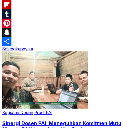
Yahoo
Mail
Flipboard
Tumblr
Pinterest
Snapchat
Selengkapnya »
Share
Kegiatan Dosen
Prodi PAI
Sinergi Dosen PAI: Meneguhkan Komitmen Mutu