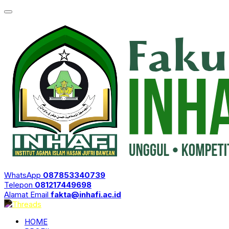
WhatsApp
087853340739
Telepon
081217449698
Alamat Email
fakta@inhafi.ac.id
HOME