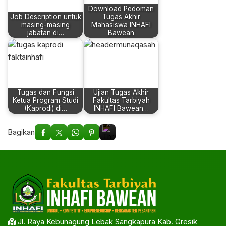
Download Pedoman
Job Description untuk
Tugas Akhir
masing-masing
Mahasiswa INHAFI
jabatan di…
Bawean
Tugas dan Fungsi
Ujian Tugas Akhir
Ketua Program Studi
Fakultas Tarbiyah
(Kaprodi) di…
INHAFI Bawean…
Bagikan
Jl. Raya Kebunagung Lebak Sangkapura Kab. Gresik