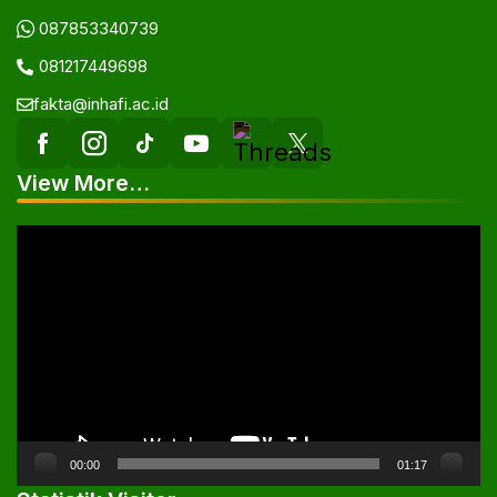
087853340739
081217449698
fakta@inhafi.ac.id
View More…
Pemutar
Video
00:00
01:17