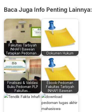
Translate
Mail
Baca Juga Info Penting Lainnya:
Fakultas Tarbiyah
INHAFI Bawean
Tetapkan Pedoman…
Dokumen Hukum
Finalisasi & Validasi
Ebook-Pedoman
Buku Pedoman PLP
Fakultas Tarbiyah
Fakultas…
INHAFI Bawean