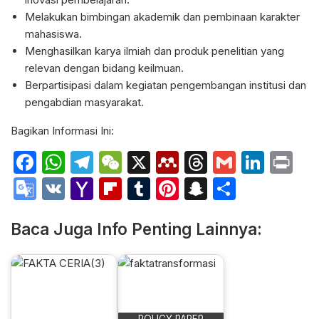
Melakukan bimbingan akademik dan pembinaan karakter
mahasiswa.
Menghasilkan karya ilmiah dan produk penelitian yang
relevan dengan bidang keilmuan.
Berpartisipasi dalam kegiatan pengembangan institusi dan
pengabdian masyarakat.
Bagikan Informasi Ini:
Facebook
WhatsApp
Telegram
WeChat
X
Mendeley
Threads
Gmail
Link
Pr
Google
VK
Yahoo
Flipboard
Tumblr
Pinterest
Snapchat
Share
Translate
Mail
Baca Juga Info Penting Lainnya: