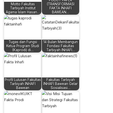
POLICY PAPER
Motto Fakultas
(TRANSFORMASI
Tarbiyah Institut
FAKTA INHAFI
Agama Islam Hasan…
BAWEAN…
Tugas dan Fungsi
14 Bulan Membangun
Ketua Program Studi
Fondasi Fakultas
(Kaprodi) di…
Tarbiyah INHAFI…
Profil Lulusan Fakultas
Fakultas Tarbiyah
Tarbiyah INHAFI
INHAFI Bawean Gelar
Bawean
Sosialisasi…