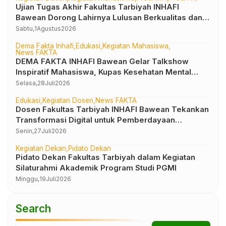
Ujian Tugas Akhir Fakultas Tarbiyah INHAFI
Bawean Dorong Lahirnya Lulusan Berkualitas dan
Produktif Berkarya Ilmiah
Sabtu,
1
Agustus
2026
Dema Fakta Inhafi
Edukasi
Kegiatan Mahasiswa
News FAKTA
DEMA FAKTA INHAFI Bawean Gelar Talkshow
Inspiratif Mahasiswa, Kupas Kesehatan Mental
dalam Perspektif Islam
Selasa,
28
Juli
2026
Edukasi
Kegiatan Dosen
News FAKTA
Dosen Fakultas Tarbiyah INHAFI Bawean Tekankan
Transformasi Digital untuk Pemberdayaan
Masyarakat pada Pembekalan Peserta KKN 2026
Senin,
27
Juli
2026
Kegiatan Dekan
Pidato Dekan
Pidato Dekan Fakultas Tarbiyah dalam Kegiatan
Silaturahmi Akademik Program Studi PGMI
Minggu,
19
Juli
2026
Search