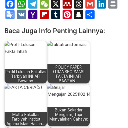
Facebook
WhatsApp
Telegram
WeChat
X
Mendeley
Threads
Gmail
Link
Pr
Google
VK
Yahoo
Flipboard
Tumblr
Pinterest
Snapchat
Share
Translate
Mail
Baca Juga Info Penting Lainnya:
POLICY PAPER
Profil Lulusan Fakultas
(TRANSFORMASI
Tarbiyah INHAFI
FAKTA INHAFI
Bawean
BAWEAN…
Bukan Sekadar
Motto Fakultas
Mengajar, Tapi
Tarbiyah Institut
Menyalakan Cahaya:
Agama Islam Hasan…
…