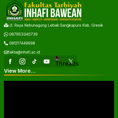
Jl. Raya Kebunagung Lebak Sangkapura Kab. Gresik
087853340739
081217449698
fakta@inhafi.ac.id
View More…
Pemutar
Video