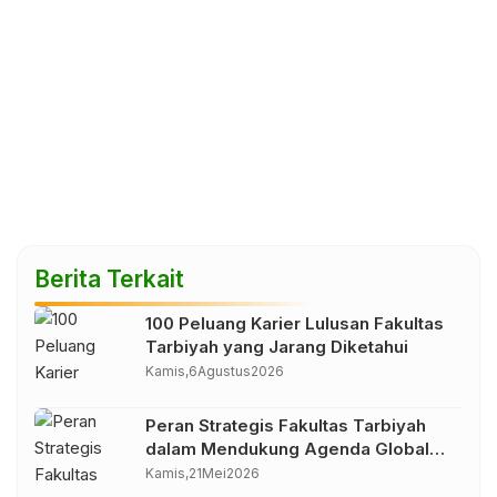
Berita Terkait
100 Peluang Karier Lulusan Fakultas
Tarbiyah yang Jarang Diketahui
Kamis,
6
Agustus
2026
Peran Strategis Fakultas Tarbiyah
dalam Mendukung Agenda Global
Sustainable Development Goals
Kamis,
21
Mei
2026
(SDGs)