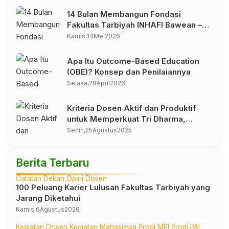
14 Bulan Membangun Fondasi
Fakultas Tarbiyah INHAFI Bawean –
Catatan Dekan
Kamis,
14
Mei
2026
Apa Itu Outcome-Based Education
(OBE)? Konsep dan Penilaiannya
Selasa,
28
April
2026
Kriteria Dosen Aktif dan Produktif
untuk Memperkuat Tri Dharma,
Meningkatkan Reputasi, dan
Senin,
25
Agustus
2025
Memajukan Kampus
Berita Terbaru
Catatan Dekan
Opini Dosen
100 Peluang Karier Lulusan Fakultas Tarbiyah yang
Jarang Diketahui
Kamis,
6
Agustus
2026
Kegiatan Dosen
Kegiatan Mahasiswa
Prodi MPI
Prodi PAI