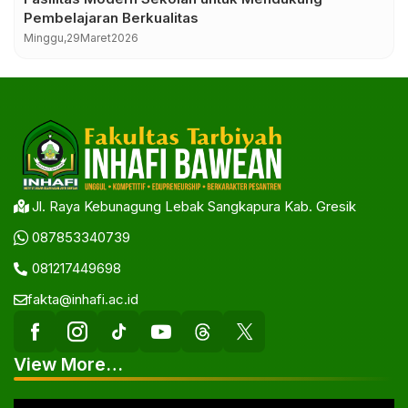
Pembelajaran Berkualitas
Minggu,
29
Maret
2026
Jl. Raya Kebunagung Lebak Sangkapura Kab. Gresik
087853340739
081217449698
fakta@inhafi.ac.id
View More…