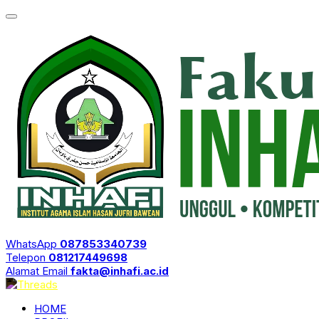
WhatsApp
087853340739
Telepon
081217449698
Alamat Email
fakta@inhafi.ac.id
HOME