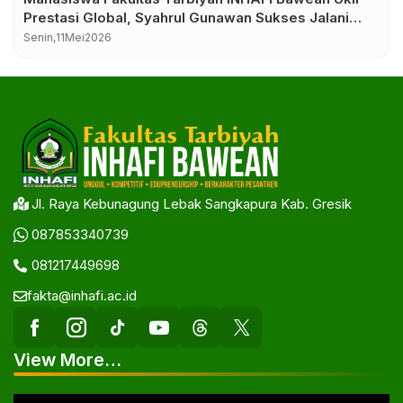
Prestasi Global, Syahrul Gunawan Sukses Jalani
KKN Internasional di Malaysia
Senin,
11
Mei
2026
Jl. Raya Kebunagung Lebak Sangkapura Kab. Gresik
087853340739
081217449698
fakta@inhafi.ac.id
View More…