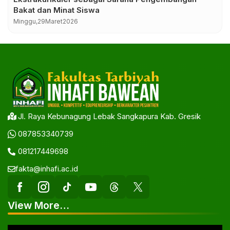
Bakat dan Minat Siswa
Minggu,
29
Maret
2026
Jl. Raya Kebunagung Lebak Sangkapura Kab. Gresik
087853340739
081217449698
fakta@inhafi.ac.id
View More…