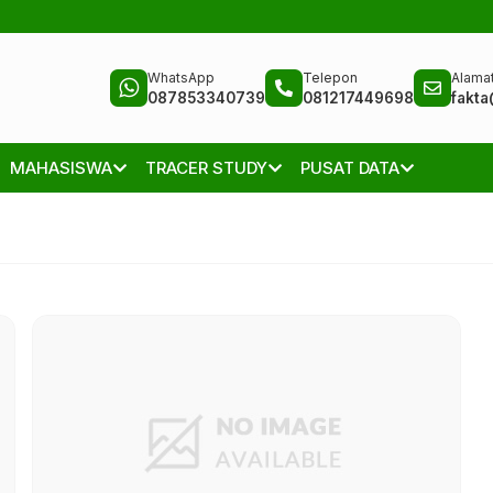
WhatsApp
Telepon
Alamat
087853340739
081217449698
fakta
MAHASISWA
TRACER STUDY
PUSAT DATA