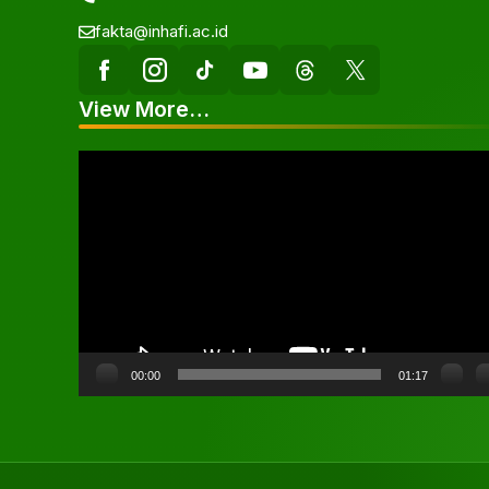
fakta@inhafi.ac.id
View More…
Pemutar
Video
00:00
01:17