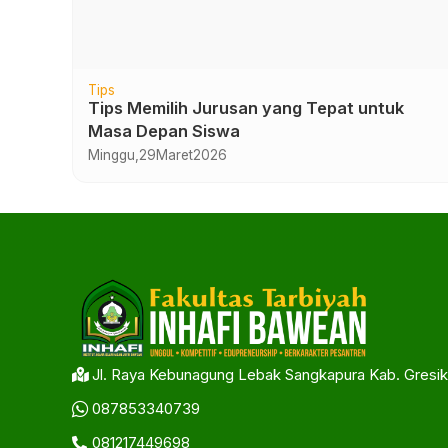
Tips
Tips Memilih Jurusan yang Tepat untuk
Masa Depan Siswa
Minggu,
29
Maret
2026
Jl. Raya Kebunagung Lebak Sangkapura Kab. Gresik
087853340739
081217449698