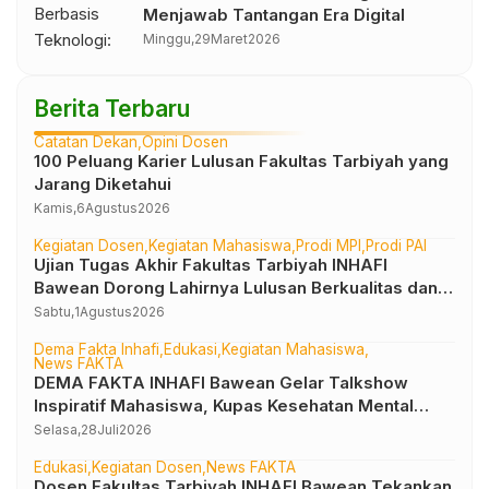
Menjawab Tantangan Era Digital
Minggu,
29
Maret
2026
Berita Terbaru
Catatan Dekan
Opini Dosen
100 Peluang Karier Lulusan Fakultas Tarbiyah yang
Jarang Diketahui
Kamis,
6
Agustus
2026
Kegiatan Dosen
Kegiatan Mahasiswa
Prodi MPI
Prodi PAI
Ujian Tugas Akhir Fakultas Tarbiyah INHAFI
Bawean Dorong Lahirnya Lulusan Berkualitas dan
Produktif Berkarya Ilmiah
Sabtu,
1
Agustus
2026
Dema Fakta Inhafi
Edukasi
Kegiatan Mahasiswa
News FAKTA
DEMA FAKTA INHAFI Bawean Gelar Talkshow
Inspiratif Mahasiswa, Kupas Kesehatan Mental
dalam Perspektif Islam
Selasa,
28
Juli
2026
Edukasi
Kegiatan Dosen
News FAKTA
Dosen Fakultas Tarbiyah INHAFI Bawean Tekankan