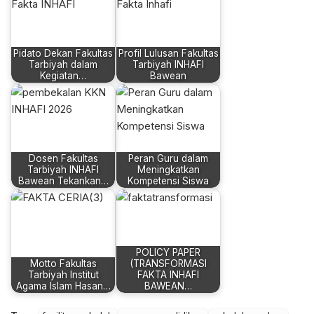
Pidato Dekan Fakultas
Profil Lulusan Fakultas
Tarbiyah dalam
Tarbiyah INHAFI
Kegiatan…
Bawean
Dosen Fakultas
Peran Guru dalam
Tarbiyah INHAFI
Meningkatkan
Bawean Tekankan…
Kompetensi Siswa
POLICY PAPER
Motto Fakultas
(TRANSFORMASI
Tarbiyah Institut
FAKTA INHAFI
Agama Islam Hasan…
BAWEAN…