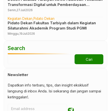
Transformasi Digital untuk Pemberdayaan
Masyarakat pada Pembekalan Peserta KKN 2026
Senin,
27
Juli
2026
Kegiatan Dekan
Pidato Dekan
Pidato Dekan Fakultas Tarbiyah dalam Kegiatan
Silaturahmi Akademik Program Studi PGMI
Minggu,
19
Juli
2026
Search
Newsletter
Dapatkan info terbaru, tips, dan insight eksklusif
langsung di inbox Anda. Isi sekarang dan jangan sampai
ketinggalan!.