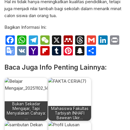
Hal ini tidak hanya meningkatkan kualitas pendidikan, tetapi
juga menjadi nilai tambah bagi sekolah dalam menarik minat
calon siswa dan orang tua.
Bagikan Informasi Ini:
Facebook
WhatsApp
Telegram
WeChat
X
Mendeley
Threads
Gmail
Link
Pr
Google
VK
Yahoo
Flipboard
Tumblr
Pinterest
Snapchat
Share
Translate
Mail
Baca Juga Info Penting Lainnya:
Bukan Sekadar
Mengajar, Tapi
Mahasiswa Fakultas
Menyalakan Cahaya:
Tarbiyah INHAFI
…
Bawean Ukir…